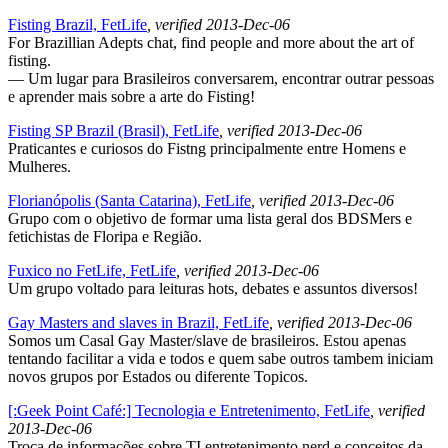
Fisting Brazil, FetLife
, verified 2013-Dec-06
For Brazillian Adepts chat, find people and more about the art of
fisting.
— Um lugar para Brasileiros conversarem, encontrar outrar pessoas
e aprender mais sobre a arte do Fisting!
Fisting SP Brazil (Brasil), FetLife
, verified 2013-Dec-06
Praticantes e curiosos do Fistng principalmente entre Homens e
Mulheres.
Florianópolis (Santa Catarina), FetLife
, verified 2013-Dec-06
Grupo com o objetivo de formar uma lista geral dos BDSMers e
fetichistas de Floripa e Região.
Fuxico no FetLife, FetLife
, verified 2013-Dec-06
Um grupo voltado para leituras hots, debates e assuntos diversos!
Gay Masters and slaves in Brazil, FetLife
, verified 2013-Dec-06
Somos um Casal Gay Master/slave de brasileiros. Estou apenas
tentando facilitar a vida e todos e quem sabe outros tambem iniciam
novos grupos por Estados ou diferente Topicos.
[:Geek Point Café:] Tecnologia e Entretenimento, FetLife
, verified
2013-Dec-06
Troca de informações sobre TI entretenimento nerd e conceitos da