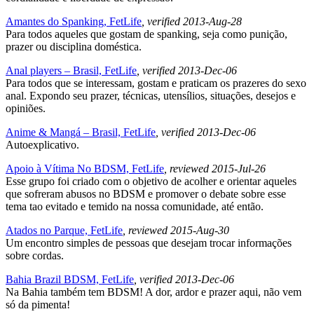
Amantes do Spanking, FetLife
, verified 2013-Aug-28
Para todos aqueles que gostam de spanking, seja como punição,
prazer ou disciplina doméstica.
Anal players – Brasil, FetLife
, verified 2013-Dec-06
Para todos que se interessam, gostam e praticam os prazeres do sexo
anal. Expondo seu prazer, técnicas, utensílios, situações, desejos e
opiniões.
Anime & Mangá – Brasil, FetLife
, verified 2013-Dec-06
Autoexplicativo.
Apoio à Vítima No BDSM, FetLife
, reviewed 2015-Jul-26
Esse grupo foi criado com o objetivo de acolher e orientar aqueles
que sofreram abusos no BDSM e promover o debate sobre esse
tema tao evitado e temido na nossa comunidade, até então.
Atados no Parque, FetLife
, reviewed 2015-Aug-30
Um encontro simples de pessoas que desejam trocar informações
sobre cordas.
Bahia Brazil BDSM, FetLife
, verified 2013-Dec-06
Na Bahia também tem BDSM! A dor, ardor e prazer aqui, não vem
só da pimenta!