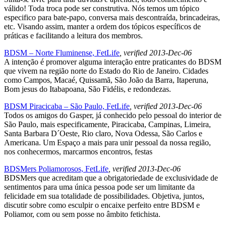
válido! Toda troca pode ser construtiva. Nós temos um tópico
especifico para bate-papo, conversa mais descontraída, brincadeiras,
etc. Visando assim, manter a ordem dos tópicos específicos de
práticas e facilitando a leitura dos membros.
BDSM – Norte Fluminense, FetLife
, verified 2013-Dec-06
A intenção é promover alguma interação entre praticantes do BDSM
que vivem na região norte do Estado do Rio de Janeiro. Cidades
como Campos, Macaé, Quissamã, São João da Barra, Itaperuna,
Bom jesus do Itabapoana, São Fidélis, e redondezas.
BDSM Piracicaba – São Paulo, FetLife
, verified 2013-Dec-06
Todos os amigos do Gasper, já conhecido pelo pessoal do interior de
São Paulo, mais especificamente, Piracicaba, Campinas, Limeira,
Santa Barbara D´Oeste, Rio claro, Nova Odessa, São Carlos e
Americana. Um Espaço a mais para unir pessoal da nossa região,
nos conhecermos, marcarmos encontros, festas
BDSMers Poliamorosos, FetLife
, verified 2013-Dec-06
BDSMers que acreditam que a obrigatoriedade de exclusividade de
sentimentos para uma única pessoa pode ser um limitante da
felicidade em sua totalidade de possibilidades. Objetiva, juntos,
discutir sobre como esculpir o encaixe perfeito entre BDSM e
Poliamor, com ou sem posse no âmbito fetichista.