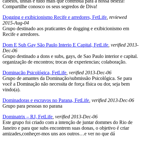
cabelos, unhas e tudo mais que contribua para a nossa beleza!
Compartilhe conosco os seus segredos de Diva!
Dogging e exibicionismo Recife e arredores, FetLife
, reviewed
2015-Aug-04
Grupo destinado aos praticantes de dogging e exibicionismo em
Recife e arredores.
Dom E Sub Gay São Paulo Interio E Capital, FetLife
, verified 2013-
Dec-06
Grupo destinado a dons e subs, gays, de Sao Paulo interior e capital.
organização de encontros; trocas de experiencias; colaboração.
Dominação Psicológica, FetLife
, verified 2013-Dec-06
Grupo de amantes da Dominação/submissão Psicológica. Se para
você a Dominação não necessita de força física ou dor, seja bem
vindo(a).
Dominadoras e escravos no Parana, FetLife
, verified 2013-Dec-06
Grupo para pessoas no parana
Dominatrix – RJ, FetLife
, verified 2013-Dec-06
Este grupo foi criado com a intenção de juntar dommes do Rio de
Janeiro e para que subs encontrem suas donas, o objetivo é criar
amizades,conheçer-mos uns aos outros…e ver no que dá