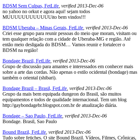
BDSM Sem Culpas, FetLife
, verified 2013-Dec-06
no yahoo no orkut e agora aqui! sejam todos
MUUUUUUUUUUUUito bem vindos!!!
BDSM Uberaba – Minas Gerais, FetLife
, verified 2013-Dec-06
Criei esse grupo para reunir pessoas do meio que moram, visitam ou
tem qualquer relação com a cidade de Uberaba-MG e região. Até
então meio desligada do BDSM… Vamos reunir e fortalecer o
BDSM na região!
Bondage Brazil, FetLife
, verified 2013-Dec-06
Grupo de discussão para amantes e interessados em conhecer mais
sobre a arte das cordas. Não apenas o estilo ocidental (bondage) mas
também o oriental (shibari).
Bondage Brazil – Brasil, FetLife
, verified 2013-Dec-06
Grupo da mais bem equipada dungeon do Brasil, são muitos
equipamentos e todos de qualidade internacional. Tem um blog
http://gaybondagebr.blogspot.com.br de atualização diária.
Bondage – Sao Paulo, FetLife
, verified 2013-Dec-06
Bondage. Brasil, Sao Paulo
Bound Brazil, FetLife
, verified 2013-Dec-06
Tudo sobre fetiches. O site Bound Brazil. Vídeos, Filmes, Crônicas,