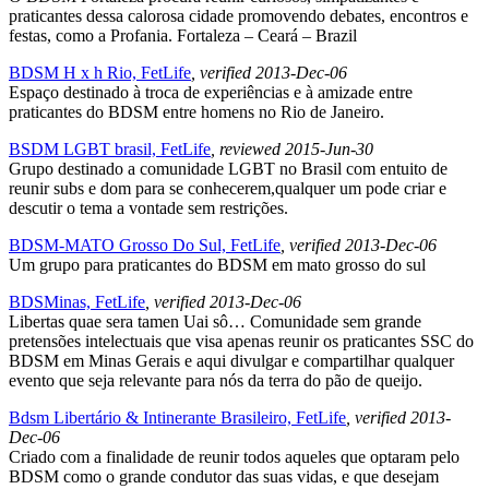
praticantes dessa calorosa cidade promovendo debates, encontros e
festas, como a Profania. Fortaleza – Ceará – Brazil
BDSM H x h Rio, FetLife
, verified 2013-Dec-06
Espaço destinado à troca de experiências e à amizade entre
praticantes do BDSM entre homens no Rio de Janeiro.
BSDM LGBT brasil, FetLife
, reviewed 2015-Jun-30
Grupo destinado a comunidade LGBT no Brasil com entuito de
reunir subs e dom para se conhecerem,qualquer um pode criar e
descutir o tema a vontade sem restrições.
BDSM-MATO Grosso Do Sul, FetLife
, verified 2013-Dec-06
Um grupo para praticantes do BDSM em mato grosso do sul
BDSMinas, FetLife
, verified 2013-Dec-06
Libertas quae sera tamen Uai sô… Comunidade sem grande
pretensões intelectuais que visa apenas reunir os praticantes SSC do
BDSM em Minas Gerais e aqui divulgar e compartilhar qualquer
evento que seja relevante para nós da terra do pão de queijo.
Bdsm Libertário & Intinerante Brasileiro, FetLife
, verified 2013-
Dec-06
Criado com a finalidade de reunir todos aqueles que optaram pelo
BDSM como o grande condutor das suas vidas, e que desejam