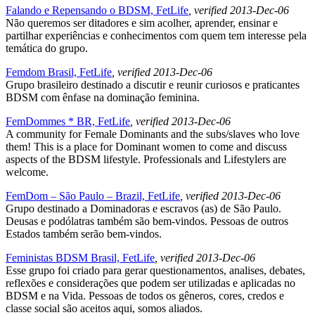
Falando e Repensando o BDSM, FetLife
, verified 2013-Dec-06
Não queremos ser ditadores e sim acolher, aprender, ensinar e
partilhar experiências e conhecimentos com quem tem interesse pela
temática do grupo.
Femdom Brasil, FetLife
, verified 2013-Dec-06
Grupo brasileiro destinado a discutir e reunir curiosos e praticantes
BDSM com ênfase na dominação feminina.
FemDommes * BR, FetLife
, verified 2013-Dec-06
A community for Female Dominants and the subs/slaves who love
them! This is a place for Dominant women to come and discuss
aspects of the BDSM lifestyle. Professionals and Lifestylers are
welcome.
FemDom – São Paulo – Brazil, FetLife
, verified 2013-Dec-06
Grupo destinado a Dominadoras e escravos (as) de São Paulo.
Deusas e podólatras também são bem-vindos. Pessoas de outros
Estados também serão bem-vindos.
Feministas BDSM Brasil, FetLife
, verified 2013-Dec-06
Esse grupo foi criado para gerar questionamentos, analises, debates,
reflexões e considerações que podem ser utilizadas e aplicadas no
BDSM e na Vida. Pessoas de todos os gêneros, cores, credos e
classe social são aceitos aqui, somos aliados.