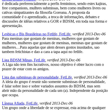
é dedicada preferencialmente a perfis femininos, sendo estes kajiras,
free companions, mulhres submissas, bem como mulheres livres ou
cativas simpatizantes da filosofia Goreana. A proposta da
comunidade é o aprendizado, a troca de informações, debates e
discussões de idéias relativos a GOR e BDSM, em toda sua forma e
apresentação.
Lesbicas e Bis Brasileiras no Fetlife, FetLife
, verified 2013-Dec-06
Para meninas que gostam de meninas, mulheres que gostam de
mulheres, mulheres que gostam de meninas, meninas que gostam de
mulheres…Para aquelas que alem desses gostos inusitados, sao
tambem fetichistas e dao a cara a tapa aqui no fetlife.
Liga BDSM Minas, FetLife
, verified 2013-Dec-06
A Liga não tem fins lucrativos, nosso objetivo é obter lucro com o
prazer de estar com os amigos.
Liga das submissas de personalidade, FetLife
, verified 2013-Dec-06
A ideia do grupo é reunir não somente submissas de personalidade,
é falar sobre isso e sobre variados assuntos do BDSM, mas sem
abrir mão da personalidade de cada um (a). Independente da posição
que ocupa.
Língua Afiada, FetLife
, verified 2013-Dec-06
Um grupo onde a liberdade de se expressar, esta acima de qualquer