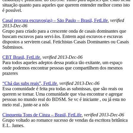
situação quanto para aqueles que querem entender melhor como isto
é possível.
Casal procura escravos(as) – Sāo Paulo – Brasil, FetLife
, verified
2013-Dec-06
Grupo para criado para a crescente onda de casais dominantes que
buscam escravos para servi-los. Entrem aqui escravos e escravas
dispostos a servirem casal. Fetichistas Casais Dominantes ou Casais
Submissos.
CBT Brasil, FetLife
, verified 2013-Dec-06
Para todos aqueles adeptos dessa pratica tão exitante, um espaço
onde podemos encontrar pessoas que compartilhem dos mesmos
prazeres
“Chá das subs reais”, FetLife
, verified 2013-Dec-06
Essa comunidade é feita pra todas as submissas, que são reais ou
querem se tornar. Uma comunidade que visa encontrar e agregar
pessoas no mundo real do BDSM. Se vc é iniciante , ou já esta no
meio real , junte-se a nós
Cinquenta Tons de Cinza – Brasil, FetLife
, verified 2013-Dec-06
Grupo voltado ao romance sucesso de vendas da escritora britânica
E.L. James.