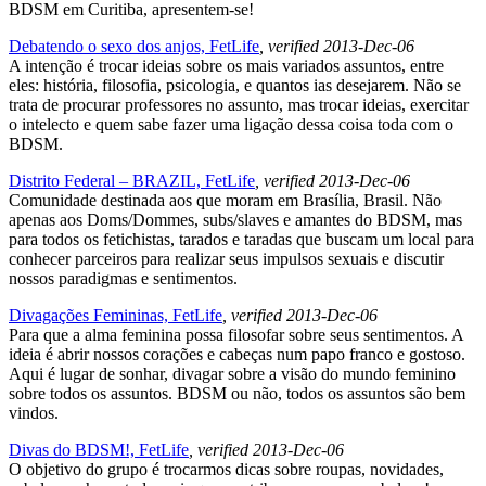
BDSM em Curitiba, apresentem-se!
Debatendo o sexo dos anjos, FetLife
, verified 2013-Dec-06
A intenção é trocar ideias sobre os mais variados assuntos, entre
eles: história, filosofia, psicologia, e quantos ias desejarem. Não se
trata de procurar professores no assunto, mas trocar ideias, exercitar
o intelecto e quem sabe fazer uma ligação dessa coisa toda com o
BDSM.
Distrito Federal – BRAZIL, FetLife
, verified 2013-Dec-06
Comunidade destinada aos que moram em Brasília, Brasil. Não
apenas aos Doms/Dommes, subs/slaves e amantes do BDSM, mas
para todos os fetichistas, tarados e taradas que buscam um local para
conhecer parceiros para realizar seus impulsos sexuais e discutir
nossos paradigmas e sentimentos.
Divagações Femininas, FetLife
, verified 2013-Dec-06
Para que a alma feminina possa filosofar sobre seus sentimentos. A
ideia é abrir nossos corações e cabeças num papo franco e gostoso.
Aqui é lugar de sonhar, divagar sobre a visão do mundo feminino
sobre todos os assuntos. BDSM ou não, todos os assuntos são bem
vindos.
Divas do BDSM!, FetLife
, verified 2013-Dec-06
O objetivo do grupo é trocarmos dicas sobre roupas, novidades,