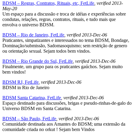
BDSM – Regras, Contratos, Rituais, etc, FetLife
, verified 2013-
May-20
Um espaço para a discussão e troca de idéias e experiências sobre
condutas, relações, regras, contratos, rituais, e tudo mais que
envolva o universo BDSM.
BDSM – Rio de Janeiro, FetLife
, verified 2013-Dec-06
Praticantes, simpatizantes e interessados no tema BDSM, Bondage,
Dominação/submissão, Sadomasoquismo; sem restrição de genero
ou orientação sexual. Sejam todos bem vindos.
BDSM – Rio Grande do Sul, FetLife
, verified 2013-Dec-06
Finalmente, um grupo para os praticantes gaúchos. Sejam muito
bem vindos!
BDSM RJ, FetLife
, verified 2013-Dec-06
BDSM in Rio de Janeiro
BDSM Santa Catarina, FetLife
, verified 2013-Dec-06
Espaço destinado para discussões, brigas e pseudo-rinhas-de-galo do
Universo BDSM em Santa Catarina.
BDSM – São Paulo, FetLife
, verified 2013-Dec-06
Comunidade destinada aos Amantes do BDSM; uma extensão da
comunidade criada no orkut ! Sejam bem Vindos