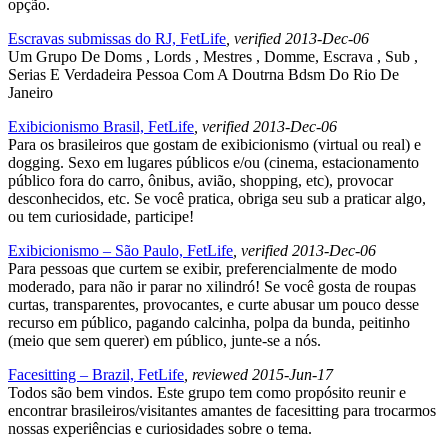
opção.
Escravas submissas do RJ, FetLife
, verified 2013-Dec-06
Um Grupo De Doms , Lords , Mestres , Domme, Escrava , Sub ,
Serias E Verdadeira Pessoa Com A Doutrna Bdsm Do Rio De
Janeiro
Exibicionismo Brasil, FetLife
, verified 2013-Dec-06
Para os brasileiros que gostam de exibicionismo (virtual ou real) e
dogging. Sexo em lugares públicos e/ou (cinema, estacionamento
público fora do carro, ônibus, avião, shopping, etc), provocar
desconhecidos, etc. Se você pratica, obriga seu sub a praticar algo,
ou tem curiosidade, participe!
Exibicionismo – São Paulo, FetLife
, verified 2013-Dec-06
Para pessoas que curtem se exibir, preferencialmente de modo
moderado, para não ir parar no xilindró! Se você gosta de roupas
curtas, transparentes, provocantes, e curte abusar um pouco desse
recurso em público, pagando calcinha, polpa da bunda, peitinho
(meio que sem querer) em público, junte-se a nós.
Facesitting – Brazil, FetLife
, reviewed 2015-Jun-17
Todos são bem vindos. Este grupo tem como propósito reunir e
encontrar brasileiros/visitantes amantes de facesitting para trocarmos
nossas experiências e curiosidades sobre o tema.