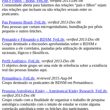
Pais e Filhos – Brasil, FetLife
, verified 2013-Dec-06
Comunidade aberta para falarmos das relações “pais e filhos” sejam
elas relações que incluam ou não relações sexuais entre os
praticantes.
Pau Pequeno Brasil, FetLife
, verified 2013-Dec-06
Para pessoas que curtam microgenitalismo, humilhação por pênis
pequeno e outros fetiches.
Pensando e Filosando o BDSM, FetLife
, verified 2013-Dec-06
Grupo destinado a discussões aprofundadas sobre o BDSM e
assuntos a ele correlatos, pautadas pela utilização de argumentos
racionais, lógicos e filosóficos.
Perfil Autêntico, FetLife
, verified 2013-Dec-06
O objetivo deste grupo ser uma rede de referência sobre a existência
real das pessoas listadas aqui.
Pernambuco, FetLife
, reviewed 2015-Aug-04
Grupo destinado os praticantes de BDSM em Pernambuco.
Pesquisa Astrológica Kinky – Astrological Kinky Research, FetLife
,
verified 2013-Dec-06
Grupo criado com a finalidade de organizar o trabalho de pesquisa
astrológica conduzido com o intuito de estudar se existe alguma
correlação astrológica entre os fetiches dos participantes.