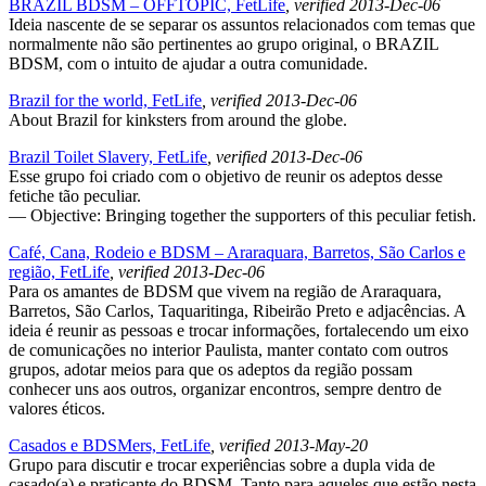
BRAZIL BDSM – OFFTOPIC, FetLife
, verified 2013-Dec-06
Ideia nascente de se separar os assuntos relacionados com temas que
normalmente não são pertinentes ao grupo original, o BRAZIL
BDSM, com o intuito de ajudar a outra comunidade.
Brazil for the world, FetLife
, verified 2013-Dec-06
About Brazil for kinksters from around the globe.
Brazil Toilet Slavery, FetLife
, verified 2013-Dec-06
Esse grupo foi criado com o objetivo de reunir os adeptos desse
fetiche tão peculiar.
— Objective: Bringing together the supporters of this peculiar fetish.
Café, Cana, Rodeio e BDSM – Araraquara, Barretos, São Carlos e
região, FetLife
, verified 2013-Dec-06
Para os amantes de BDSM que vivem na região de Araraquara,
Barretos, São Carlos, Taquaritinga, Ribeirão Preto e adjacências. A
ideia é reunir as pessoas e trocar informações, fortalecendo um eixo
de comunicações no interior Paulista, manter contato com outros
grupos, adotar meios para que os adeptos da região possam
conhecer uns aos outros, organizar encontros, sempre dentro de
valores éticos.
Casados e BDSMers, FetLife
, verified 2013-May-20
Grupo para discutir e trocar experiências sobre a dupla vida de
casado(a) e praticante do BDSM. Tanto para aqueles que estão nesta