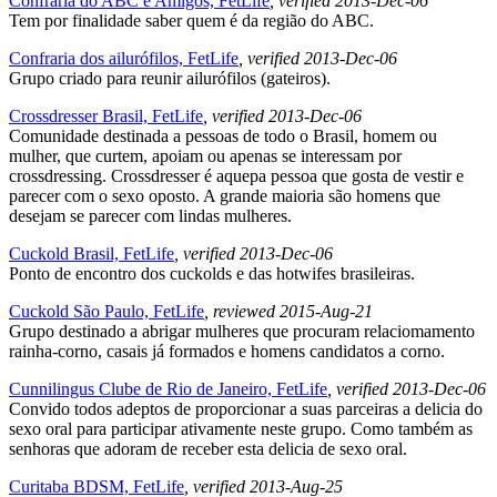
Confraria do ABC e Amigos, FetLife
, verified 2013-Dec-06
Tem por finalidade saber quem é da região do ABC.
Confraria dos ailurófilos, FetLife
, verified 2013-Dec-06
Grupo criado para reunir ailurófilos (gateiros).
Crossdresser Brasil, FetLife
, verified 2013-Dec-06
Comunidade destinada a pessoas de todo o Brasil, homem ou
mulher, que curtem, apoiam ou apenas se interessam por
crossdressing. Crossdresser é aquepa pessoa que gosta de vestir e
parecer com o sexo oposto. A grande maioria são homens que
desejam se parecer com lindas mulheres.
Cuckold Brasil, FetLife
, verified 2013-Dec-06
Ponto de encontro dos cuckolds e das hotwifes brasileiras.
Cuckold São Paulo, FetLife
, reviewed 2015-Aug-21
Grupo destinado a abrigar mulheres que procuram relaciomamento
rainha-corno, casais já formados e homens candidatos a corno.
Cunnilingus Clube de Rio de Janeiro, FetLife
, verified 2013-Dec-06
Convido todos adeptos de proporcionar a suas parceiras a delicia do
sexo oral para participar ativamente neste grupo. Como também as
senhoras que adoram de receber esta delicia de sexo oral.
Curitaba BDSM, FetLife
, verified 2013-Aug-25