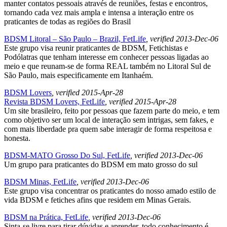
manter contatos pessoais através de reuniões, festas e encontros,
tornando cada vez mais ampla e intensa a interação entre os
praticantes de todas as regiões do Brasil
BDSM Litoral – São Paulo – Brazil, FetLife
, verified 2013-Dec-06
Este grupo visa reunir praticantes de BDSM, Fetichistas e
Podólatras que tenham interesse em conhecer pessoas ligadas ao
meio e que reunam-se de forma REAL também no Litoral Sul de
São Paulo, mais especificamente em Itanhaém.
BDSM Lovers
, verified 2015-Apr-28
Revista BDSM Lovers, FetLife
, verified 2015-Apr-28
Um site brasileiro, feito por pessoas que fazem parte do meio, e tem
como objetivo ser um local de interação sem intrigas, sem fakes, e
com mais liberdade pra quem sabe interagir de forma respeitosa e
honesta.
BDSM-MATO Grosso Do Sul, FetLife
, verified 2013-Dec-06
Um grupo para praticantes do BDSM em mato grosso do sul
BDSM Minas, FetLife
, verified 2013-Dec-06
Este grupo visa concentrar os praticantes do nosso amado estilo de
vida BDSM e fetiches afins que residem em Minas Gerais.
BDSM na Prática, FetLife
, verified 2013-Dec-06
Sinta-se livre para tirar dúvidas e aprender, todo conhecimento é