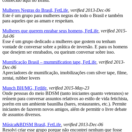
conhecido aqui no Brasil.
Mulheres Negras do Brasil, FetLife
, verified 2013-Dec-06
Este é um grupo para mulheres negras de todo o Brasil e também
para aqueles que as amam e respeitam.
Mulheres que querem enrabar seus homens, FetLife
, verified 2015-
Jul-06
Esse é um grupo dedicado a mulheres que gostem ou tenham
vontade de conversar sobre a prática de inversão. E para os homens
que desejem ser enrabados, ou queiram conversar sobre isso.
Mumificação Brasil – mummification tape, FetLife
, verified 2013-
Dec-06
Apreciadores de mumificação, imobilizações com silver tape, filme,
zentai, rubber lovers
Munch BH/MG, Fetlife
, verified 2015-May-23
Onde pessoas do meio BDSM (tanto iniciantes quanto veteranos) se
reúnem para conversar assuntos relativos ao estilo de vida fetichista,
porém em um ambiente baunilha (bares, restaurantes, etc.). Permite
iniciantes de fazerem novos amigos, além de permitir o livre debate
de assuntos diversos.
Música&BDSM Brasil, FetLife
, verified 2013-Dec-06
Resolvi criar esse grupo porque não encontrei nenhum que fosse