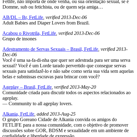
Fetlife, não importa de onde venha, ou sua orientação sexual, se é
Domme, sub ou fetichista, ou de quem seja amiga…
AB/DL – Br, FetLife
, verified 2013-Dec-06
Adult Babies and Diaper Lovers from Brazil.
Acabou o Rivotrila, FetLife
, verified 2013-Dec-06
Grupo de insones
Adestramento de Servas Sexuais – Brasil, FetLife
, verified 2013-
Dec-06
Você é uma sa-fa-di-nha que quer ser adestrada para ser uma serva
sexual? Você é um Lorde tarado pervertido que consegue servas
sexuais para satisfazê-lo e não sabe como seria sua vida sem aquelas
belas e submissas escravas para brincar com você?
Ageplay – Brasil, FetLife
, verified 2013-May-20
Comunidade criada para discutir todos os aspectos relacionados ao
ageplay.
— Community to all ageplay lovers.
Alkania, FetLife
, added 2013-Aug-25
O grupo Goreano Cidade de Alkania convida os amigos do
FETLIFE para a nossa comunidade, com o objetivo de promover
discussões sobre GOR, BDSM e sexualidade em um ambiente de
cordialidade e liberdade de expressão.