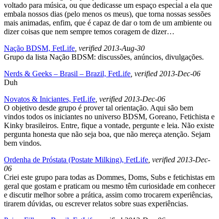
voltado para música, ou que dedicasse um espaço especial a ela que
embala nossos dias (pelo menos os meus), que torna nossas sessões
mais animadas, enfim, que é capaz de dar o tom de um ambiente ou
dizer coisas que nem sempre temos coragem de dizer…
Nação BDSM, FetLife
, verified 2013-Aug-30
Grupo da lista Nação BDSM: discussões, anúncios, divulgações.
Nerds & Geeks – Brasil – Brazil, FetLife
, verified 2013-Dec-06
Duh
Novatos & Iniciantes, FetLife
, verified 2013-Dec-06
O objetivo desde grupo é prover tal orientação. Aqui são bem
vindos todos os iniciantes no universo BDSM, Goreano, Fetichista e
Kinky brasileiros. Entre, fique a vontade, pergunte e leia. Não existe
pergunta honesta que não seja boa, que não mereça atenção. Sejam
bem vindos.
Ordenha de Próstata (Postate Milking), FetLife
, verified 2013-Dec-
06
Criei este grupo para todas as Dommes, Doms, Subs e fetichistas em
geral que gostam e praticam ou mesmo têm curiosidade em conhecer
e discutir melhor sobre a prática, assim como trocarem experiências,
tirarem dúvidas, ou escrever relatos sobre suas experiências.