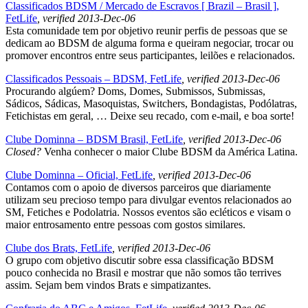
Classificados BDSM / Mercado de Escravos [ Brazil – Brasil ],
FetLife
, verified 2013-Dec-06
Esta comunidade tem por objetivo reunir perfis de pessoas que se
dedicam ao BDSM de alguma forma e queiram negociar, trocar ou
promover encontros entre seus participantes, leilões e relacionados.
Classificados Pessoais – BDSM, FetLife
, verified 2013-Dec-06
Procurando algúem? Doms, Domes, Submissos, Submissas,
Sádicos, Sádicas, Masoquistas, Switchers, Bondagistas, Podólatras,
Fetichistas em geral, … Deixe seu recado, com e-mail, e boa sorte!
Clube Dominna – BDSM Brasil, FetLife
, verified 2013-Dec-06
Closed?
Venha conhecer o maior Clube BDSM da América Latina.
Clube Dominna – Oficial, FetLife
, verified 2013-Dec-06
Contamos com o apoio de diversos parceiros que diariamente
utilizam seu precioso tempo para divulgar eventos relacionados ao
SM, Fetiches e Podolatria. Nossos eventos são ecléticos e visam o
maior entrosamento entre pessoas com gostos similares.
Clube dos Brats, FetLife
, verified 2013-Dec-06
O grupo com objetivo discutir sobre essa classificação BDSM
pouco conhecida no Brasil e mostrar que não somos tão terrives
assim. Sejam bem vindos Brats e simpatizantes.