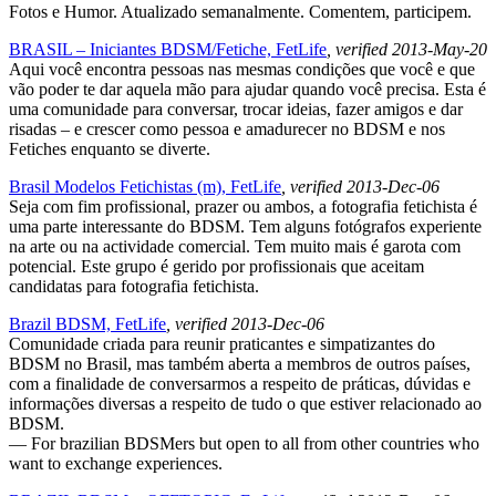
Fotos e Humor. Atualizado semanalmente. Comentem, participem.
BRASIL – Iniciantes BDSM/Fetiche, FetLife
, verified 2013-May-20
Aqui você encontra pessoas nas mesmas condições que você e que
vão poder te dar aquela mão para ajudar quando você precisa. Esta é
uma comunidade para conversar, trocar ideias, fazer amigos e dar
risadas – e crescer como pessoa e amadurecer no BDSM e nos
Fetiches enquanto se diverte.
Brasil Modelos Fetichistas (m), FetLife
, verified 2013-Dec-06
Seja com fim profissional, prazer ou ambos, a fotografia fetichista é
uma parte interessante do BDSM. Tem alguns fotógrafos experiente
na arte ou na actividade comercial. Tem muito mais é garota com
potencial. Este grupo é gerido por profissionais que aceitam
candidatas para fotografia fetichista.
Brazil BDSM, FetLife
, verified 2013-Dec-06
Comunidade criada para reunir praticantes e simpatizantes do
BDSM no Brasil, mas também aberta a membros de outros países,
com a finalidade de conversarmos a respeito de práticas, dúvidas e
informações diversas a respeito de tudo o que estiver relacionado ao
BDSM.
— For brazilian BDSMers but open to all from other countries who
want to exchange experiences.