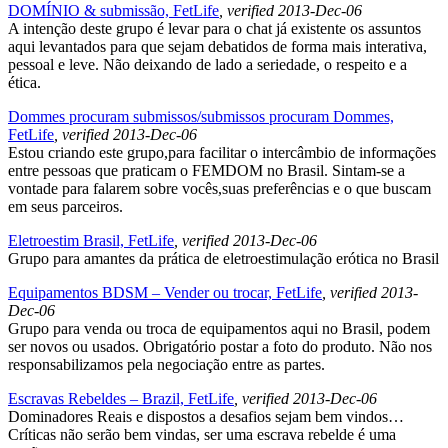
DOMÍNIO & submissão, FetLife
, verified 2013-Dec-06
A intenção deste grupo é levar para o chat já existente os assuntos
aqui levantados para que sejam debatidos de forma mais interativa,
pessoal e leve. Não deixando de lado a seriedade, o respeito e a
ética.
Dommes procuram submissos/submissos procuram Dommes,
FetLife
, verified 2013-Dec-06
Estou criando este grupo,para facilitar o intercâmbio de informações
entre pessoas que praticam o FEMDOM no Brasil. Sintam-se a
vontade para falarem sobre vocês,suas preferências e o que buscam
em seus parceiros.
Eletroestim Brasil, FetLife
, verified 2013-Dec-06
Grupo para amantes da prática de eletroestimulação erótica no Brasil
Equipamentos BDSM – Vender ou trocar, FetLife
, verified 2013-
Dec-06
Grupo para venda ou troca de equipamentos aqui no Brasil, podem
ser novos ou usados. Obrigatório postar a foto do produto. Não nos
responsabilizamos pela negociação entre as partes.
Escravas Rebeldes – Brazil, FetLife
, verified 2013-Dec-06
Dominadores Reais e dispostos a desafios sejam bem vindos…
Críticas não serão bem vindas, ser uma escrava rebelde é uma