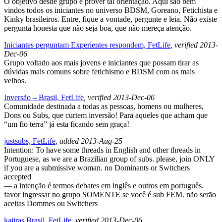
O objetivo desde grupo é prover tal orientação. Aqui são bem
vindos todos os iniciantes no universo BDSM, Goreano, Fetichista e
Kinky brasileiros. Entre, fique a vontade, pergunte e leia. Não existe
pergunta honesta que não seja boa, que não mereça atenção.
Iniciantes perguntam Experientes respondem, FetLife
, verified 2013-
Dec-06
Grupo voltado aos mais jovens e iniciantes que possam tirar as
dúvidas mais comuns sobre fetichismo e BDSM com os mais
velhos.
Inversão – Brasil, FetLife
, verified 2013-Dec-06
Comunidade destinada a todas as pessoas, homens ou mulheres,
Dons ou Subs, que curtem inversão! Para aqueles que acham que
“um fio terra” já esta ficando sem graça!
justsubs, FetLife
, added 2013-Aug-25
Intention: To have some threads in English and other threads in
Portuguese, as we are a Brazilian group of subs. please, join ONLY
if you are a submissive woman. no Dominants or Switchers
accepted
— a intenção é termos debates em inglês e outros em português.
favor ingressar no grupo SOMENTE se você é sub FEM. não serão
aceitas Dommes ou Switchers
kajiras Brasil, FetLife
, verified 2013-Dec-06