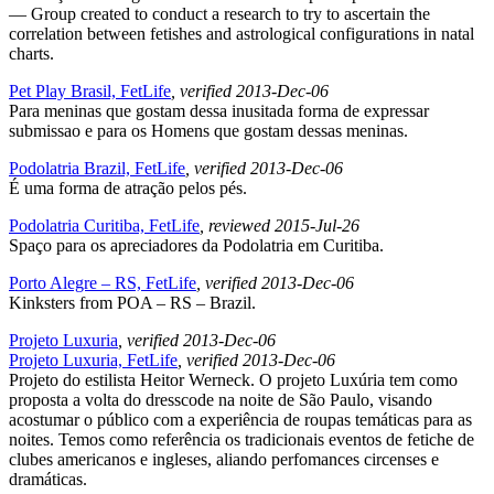
— Group created to conduct a research to try to ascertain the
correlation between fetishes and astrological configurations in natal
charts.
Pet Play Brasil, FetLife
, verified 2013-Dec-06
Para meninas que gostam dessa inusitada forma de expressar
submissao e para os Homens que gostam dessas meninas.
Podolatria Brazil, FetLife
, verified 2013-Dec-06
É uma forma de atração pelos pés.
Podolatria Curitiba, FetLife
, reviewed 2015-Jul-26
Spaço para os apreciadores da Podolatria em Curitiba.
Porto Alegre – RS, FetLife
, verified 2013-Dec-06
Kinksters from POA – RS – Brazil.
Projeto Luxuria
, verified 2013-Dec-06
Projeto Luxuria, FetLife
, verified 2013-Dec-06
Projeto do estilista Heitor Werneck. O projeto Luxúria tem como
proposta a volta do dresscode na noite de São Paulo, visando
acostumar o público com a experiência de roupas temáticas para as
noites. Temos como referência os tradicionais eventos de fetiche de
clubes americanos e ingleses, aliando perfomances circenses e
dramáticas.