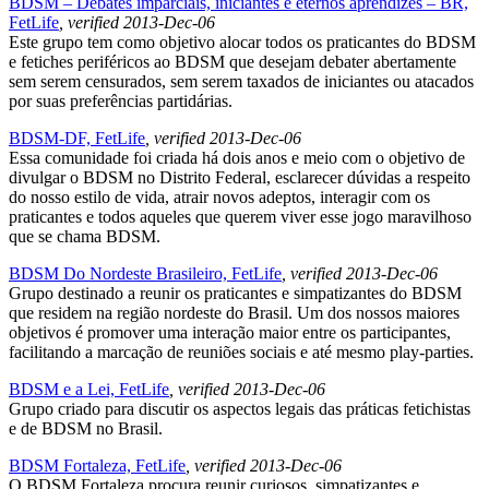
BDSM – Debates imparciais, iniciantes e eternos aprendizes – BR,
FetLife
, verified 2013-Dec-06
Este grupo tem como objetivo alocar todos os praticantes do BDSM
e fetiches periféricos ao BDSM que desejam debater abertamente
sem serem censurados, sem serem taxados de iniciantes ou atacados
por suas preferências partidárias.
BDSM-DF, FetLife
, verified 2013-Dec-06
Essa comunidade foi criada há dois anos e meio com o objetivo de
divulgar o BDSM no Distrito Federal, esclarecer dúvidas a respeito
do nosso estilo de vida, atrair novos adeptos, interagir com os
praticantes e todos aqueles que querem viver esse jogo maravilhoso
que se chama BDSM.
BDSM Do Nordeste Brasileiro, FetLife
, verified 2013-Dec-06
Grupo destinado a reunir os praticantes e simpatizantes do BDSM
que residem na região nordeste do Brasil. Um dos nossos maiores
objetivos é promover uma interação maior entre os participantes,
facilitando a marcação de reuniões sociais e até mesmo play-parties.
BDSM e a Lei, FetLife
, verified 2013-Dec-06
Grupo criado para discutir os aspectos legais das práticas fetichistas
e de BDSM no Brasil.
BDSM Fortaleza, FetLife
, verified 2013-Dec-06
O BDSM Fortaleza procura reunir curiosos, simpatizantes e