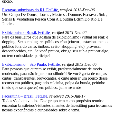
opção.
Escravas submissas do RJ, FetLife
, verified 2013-Dec-06
Um Grupo De Doms , Lords , Mestres , Domme, Escrava , Sub ,
Serias E Verdadeira Pessoa Com A Doutrna Bdsm Do Rio De
Janeiro
Exibicionismo Brasil, FetLife
, verified 2013-Dec-06
Para os brasileiros que gostam de exibicionismo (virtual ou real) e
dogging. Sexo em lugares públicos e/ou (cinema, estacionamento
público fora do carro, ônibus, avião, shopping, etc), provocar
desconhecidos, etc. Se você pratica, obriga seu sub a praticar algo,
ou tem curiosidade, participe!
Exibicionismo – São Paulo, FetLife
, verified 2013-Dec-06
Para pessoas que curtem se exibir, preferencialmente de modo
moderado, para não ir parar no xilindró! Se você gosta de roupas
curtas, transparentes, provocantes, e curte abusar um pouco desse
recurso em público, pagando calcinha, polpa da bunda, peitinho
(meio que sem querer) em público, junte-se a nós.
Facesitting – Brazil, FetLife
, reviewed 2015-Jun-17
Todos são bem vindos. Este grupo tem como propósito reunir e
encontrar brasileiros/visitantes amantes de facesitting para trocarmos
nossas experiências e curiosidades sobre o tema.