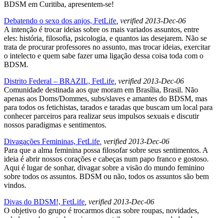
BDSM em Curitiba, apresentem-se!
Debatendo o sexo dos anjos, FetLife
, verified 2013-Dec-06
A intenção é trocar ideias sobre os mais variados assuntos, entre
eles: história, filosofia, psicologia, e quantos ias desejarem. Não se
trata de procurar professores no assunto, mas trocar ideias, exercitar
o intelecto e quem sabe fazer uma ligação dessa coisa toda com o
BDSM.
Distrito Federal – BRAZIL, FetLife
, verified 2013-Dec-06
Comunidade destinada aos que moram em Brasília, Brasil. Não
apenas aos Doms/Dommes, subs/slaves e amantes do BDSM, mas
para todos os fetichistas, tarados e taradas que buscam um local para
conhecer parceiros para realizar seus impulsos sexuais e discutir
nossos paradigmas e sentimentos.
Divagações Femininas, FetLife
, verified 2013-Dec-06
Para que a alma feminina possa filosofar sobre seus sentimentos. A
ideia é abrir nossos corações e cabeças num papo franco e gostoso.
Aqui é lugar de sonhar, divagar sobre a visão do mundo feminino
sobre todos os assuntos. BDSM ou não, todos os assuntos são bem
vindos.
Divas do BDSM!, FetLife
, verified 2013-Dec-06
O objetivo do grupo é trocarmos dicas sobre roupas, novidades,