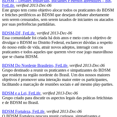
BDSM – Debates imparciais, iniciantes e eternos aprendizes – BR,
FetLife
, verified 2013-Dec-06
Este grupo tem como objetivo alocar todos os praticantes do BDSM
e fetiches periféricos ao BDSM que desejam debater abertamente
sem serem censurados, sem serem taxados de iniciantes ou atacados
por suas preferências partidárias.
BDSM-DF, FetLife
, verified 2013-Dec-06
Essa comunidade foi criada há dois anos e meio com o objetivo de
divulgar o BDSM no Distrito Federal, esclarecer dúvidas a respeito
do nosso estilo de vida, atrair novos adeptos, interagir com os
praticantes e todos aqueles que querem viver esse jogo maravilhoso
que se chama BDSM.
BDSM Do Nordeste Brasileiro, FetLife
, verified 2013-Dec-06
Grupo destinado a reunir os praticantes e simpatizantes do BDSM
que residem na região nordeste do Brasil. Um dos nossos maiores
objetivos é promover uma interação maior entre os participantes,
facilitando a marcação de reuniões sociais e até mesmo play-parties.
BDSM e a Lei, FetLife
, verified 2013-Dec-06
Grupo criado para discutir os aspectos legais das práticas fetichistas
e de BDSM no Brasil.
BDSM Fortaleza, FetLife
, verified 2013-Dec-06
O BDSM Fortaleza procura reunir curiosos, simpatizantes e