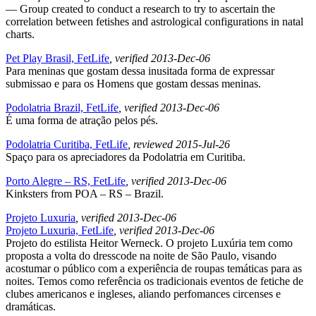
— Group created to conduct a research to try to ascertain the
correlation between fetishes and astrological configurations in natal
charts.
Pet Play Brasil, FetLife
, verified 2013-Dec-06
Para meninas que gostam dessa inusitada forma de expressar
submissao e para os Homens que gostam dessas meninas.
Podolatria Brazil, FetLife
, verified 2013-Dec-06
É uma forma de atração pelos pés.
Podolatria Curitiba, FetLife
, reviewed 2015-Jul-26
Spaço para os apreciadores da Podolatria em Curitiba.
Porto Alegre – RS, FetLife
, verified 2013-Dec-06
Kinksters from POA – RS – Brazil.
Projeto Luxuria
, verified 2013-Dec-06
Projeto Luxuria, FetLife
, verified 2013-Dec-06
Projeto do estilista Heitor Werneck. O projeto Luxúria tem como
proposta a volta do dresscode na noite de São Paulo, visando
acostumar o público com a experiência de roupas temáticas para as
noites. Temos como referência os tradicionais eventos de fetiche de
clubes americanos e ingleses, aliando perfomances circenses e
dramáticas.