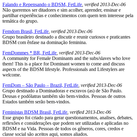
Falando e Repensando o BDSM, FetLife
, verified 2013-Dec-06
Não queremos ser ditadores e sim acolher, aprender, ensinar e
partilhar experiências e conhecimentos com quem tem interesse pela
temática do grupo.
Femdom Brasil, FetLife
, verified 2013-Dec-06
Grupo brasileiro destinado a discutir e reunir curiosos e praticantes
BDSM com ênfase na dominação feminina.
FemDommes * BR, FetLife
, verified 2013-Dec-06
A community for Female Dominants and the subs/slaves who love
them! This is a place for Dominant women to come and discuss
aspects of the BDSM lifestyle. Professionals and Lifestylers are
welcome.
FemDom – São Paulo – Brazil, FetLife
, verified 2013-Dec-06
Grupo destinado a Dominadoras e escravos (as) de São Paulo.
Deusas e podólatras também são bem-vindos. Pessoas de outros
Estados também serão bem-vindos.
Feministas BDSM Brasil, FetLife
, verified 2013-Dec-06
Esse grupo foi criado para gerar questionamentos, analises, debates,
reflexões e considerações que podem ser utilizadas e aplicadas no
BDSM e na Vida. Pessoas de todos os gêneros, cores, credos e
classe social são aceitos aqui, somos aliados.