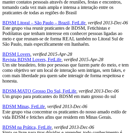
manter contatos pessoais através de reuniões, festas e encontros,
tornando cada vez mais ampla e intensa a interação entre os
praticantes de todas as regiões do Brasil
BDSM Litoral – São Paulo – Brazil, FetLife
, verified 2013-Dec-06
Este grupo visa reunir praticantes de BDSM, Fetichistas e
Podólatras que tenham interesse em conhecer pessoas ligadas ao
meio e que reunam-se de forma REAL também no Litoral Sul de
São Paulo, mais especificamente em Itanhaém.
BDSM Lovers
, verified 2015-Apr-28
Revista BDSM Lovers, FetLife
, verified 2015-Apr-28
Um site brasileiro, feito por pessoas que fazem parte do meio, e tem
como objetivo ser um local de interação sem intrigas, sem fakes, e
com mais liberdade pra quem sabe interagir de forma respeitosa e
honesta.
BDSM-MATO Grosso Do Sul, FetLife
, verified 2013-Dec-06
Um grupo para praticantes do BDSM em mato grosso do sul
BDSM Minas, FetLife
, verified 2013-Dec-06
Este grupo visa concentrar os praticantes do nosso amado estilo de
vida BDSM e fetiches afins que residem em Minas Gerais.
BDSM na Prática, FetLife
, verified 2013-Dec-06
Sinta-se livre para tirar dúvidas e aprender, todo conhecimento é