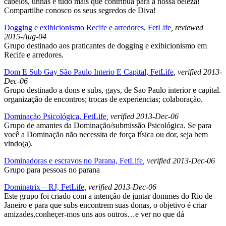
cabelos, unhas e tudo mais que contribua para a nossa beleza!
Compartilhe conosco os seus segredos de Diva!
Dogging e exibicionismo Recife e arredores, FetLife
, reviewed
2015-Aug-04
Grupo destinado aos praticantes de dogging e exibicionismo em
Recife e arredores.
Dom E Sub Gay São Paulo Interio E Capital, FetLife
, verified 2013-
Dec-06
Grupo destinado a dons e subs, gays, de Sao Paulo interior e capital.
organização de encontros; trocas de experiencias; colaboração.
Dominação Psicológica, FetLife
, verified 2013-Dec-06
Grupo de amantes da Dominação/submissão Psicológica. Se para
você a Dominação não necessita de força física ou dor, seja bem
vindo(a).
Dominadoras e escravos no Parana, FetLife
, verified 2013-Dec-06
Grupo para pessoas no parana
Dominatrix – RJ, FetLife
, verified 2013-Dec-06
Este grupo foi criado com a intenção de juntar dommes do Rio de
Janeiro e para que subs encontrem suas donas, o objetivo é criar
amizades,conheçer-mos uns aos outros…e ver no que dá