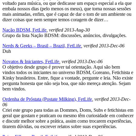
voltado para música, ou que dedicasse um espaço especial a ela que
embala nossos dias (pelo menos os meus), que torna nossas sessões
mais animadas, enfim, que é capaz de dar o tom de um ambiente ou
dizer coisas que nem sempre temos coragem de dizer…
Nação BDSM, FetLife
, verified 2013-Aug-30
Grupo da lista Nação BDSM: discussões, anúncios, divulgações.
Nerds & Geeks – Brasil – Brazil, FetLife
, verified 2013-Dec-06
Duh
Novatos & Iniciantes, FetLife
, verified 2013-Dec-06
O objetivo desde grupo é prover tal orientação. Aqui são bem
vindos todos os iniciantes no universo BDSM, Goreano, Fetichista e
Kinky brasileiros. Entre, fique a vontade, pergunte e leia. Não existe
pergunta honesta que não seja boa, que não mereça atenção. Sejam
bem vindos.
Ordenha de Próstata (Postate Milking), FetLife
, verified 2013-Dec-
06
Criei este grupo para todas as Dommes, Doms, Subs e fetichistas em
geral que gostam e praticam ou mesmo têm curiosidade em conhecer
e discutir melhor sobre a prática, assim como trocarem experiências,
tirarem dúvidas, ou escrever relatos sobre suas experiências.