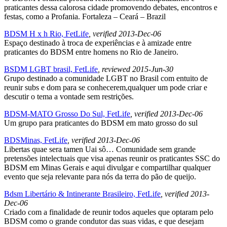
praticantes dessa calorosa cidade promovendo debates, encontros e
festas, como a Profania. Fortaleza – Ceará – Brazil
BDSM H x h Rio, FetLife
, verified 2013-Dec-06
Espaço destinado à troca de experiências e à amizade entre
praticantes do BDSM entre homens no Rio de Janeiro.
BSDM LGBT brasil, FetLife
, reviewed 2015-Jun-30
Grupo destinado a comunidade LGBT no Brasil com entuito de
reunir subs e dom para se conhecerem,qualquer um pode criar e
descutir o tema a vontade sem restrições.
BDSM-MATO Grosso Do Sul, FetLife
, verified 2013-Dec-06
Um grupo para praticantes do BDSM em mato grosso do sul
BDSMinas, FetLife
, verified 2013-Dec-06
Libertas quae sera tamen Uai sô… Comunidade sem grande
pretensões intelectuais que visa apenas reunir os praticantes SSC do
BDSM em Minas Gerais e aqui divulgar e compartilhar qualquer
evento que seja relevante para nós da terra do pão de queijo.
Bdsm Libertário & Intinerante Brasileiro, FetLife
, verified 2013-
Dec-06
Criado com a finalidade de reunir todos aqueles que optaram pelo
BDSM como o grande condutor das suas vidas, e que desejam