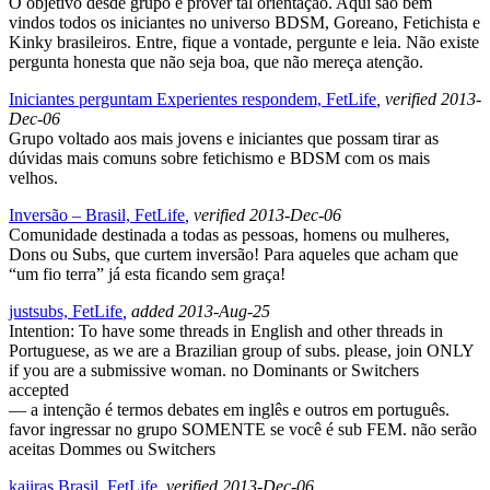
O objetivo desde grupo é prover tal orientação. Aqui são bem
vindos todos os iniciantes no universo BDSM, Goreano, Fetichista e
Kinky brasileiros. Entre, fique a vontade, pergunte e leia. Não existe
pergunta honesta que não seja boa, que não mereça atenção.
Iniciantes perguntam Experientes respondem, FetLife
, verified 2013-
Dec-06
Grupo voltado aos mais jovens e iniciantes que possam tirar as
dúvidas mais comuns sobre fetichismo e BDSM com os mais
velhos.
Inversão – Brasil, FetLife
, verified 2013-Dec-06
Comunidade destinada a todas as pessoas, homens ou mulheres,
Dons ou Subs, que curtem inversão! Para aqueles que acham que
“um fio terra” já esta ficando sem graça!
justsubs, FetLife
, added 2013-Aug-25
Intention: To have some threads in English and other threads in
Portuguese, as we are a Brazilian group of subs. please, join ONLY
if you are a submissive woman. no Dominants or Switchers
accepted
— a intenção é termos debates em inglês e outros em português.
favor ingressar no grupo SOMENTE se você é sub FEM. não serão
aceitas Dommes ou Switchers
kajiras Brasil, FetLife
, verified 2013-Dec-06