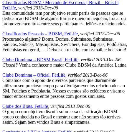
Classificados BDSM / Mercado de Escravos [ Brazil – Brasil ],
FetLife
, verified 2013-Dec-06
Esta comunidade tem por objetivo reunir perfis de pessoas que se
dedicam ao BDSM de alguma forma e queiram negociar, trocar ou
promover encontros entre seus participantes, leilões e relacionados.
Classificados Pessoais – BDSM, FetLife
, verified 2013-Dec-06
Procurando algúem? Doms, Domes, Submissos, Submissas,
Sádicos, Sádicas, Masoquistas, Switchers, Bondagistas, Podólatras,
Fetichistas em geral, … Deixe seu recado, com e-mail, e boa sorte!
Clube Dominna – BDSM Brasil, FetLife
, verified 2013-Dec-06
Closed?
Venha conhecer o maior Clube BDSM da América Latina.
Clube Dominna – Oficial, FetLife
, verified 2013-Dec-06
Contamos com o apoio de diversos parceiros que diariamente
utilizam seu precioso tempo para divulgar eventos relacionados ao
SM, Fetiches e Podolatria. Nossos eventos são ecléticos e visam o
maior entrosamento entre pessoas com gostos similares.
Clube dos Brats, FetLife
, verified 2013-Dec-06
O grupo com objetivo discutir sobre essa classificação BDSM
pouco conhecida no Brasil e mostrar que não somos tão terrives
assim. Sejam bem vindos Brats e simpatizantes.