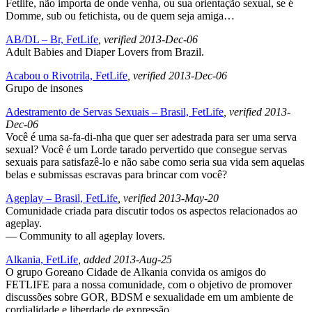
Fetlife, não importa de onde venha, ou sua orientação sexual, se é
Domme, sub ou fetichista, ou de quem seja amiga…
AB/DL – Br, FetLife
, verified 2013-Dec-06
Adult Babies and Diaper Lovers from Brazil.
Acabou o Rivotrila, FetLife
, verified 2013-Dec-06
Grupo de insones
Adestramento de Servas Sexuais – Brasil, FetLife
, verified 2013-
Dec-06
Você é uma sa-fa-di-nha que quer ser adestrada para ser uma serva
sexual? Você é um Lorde tarado pervertido que consegue servas
sexuais para satisfazê-lo e não sabe como seria sua vida sem aquelas
belas e submissas escravas para brincar com você?
Ageplay – Brasil, FetLife
, verified 2013-May-20
Comunidade criada para discutir todos os aspectos relacionados ao
ageplay.
— Community to all ageplay lovers.
Alkania, FetLife
, added 2013-Aug-25
O grupo Goreano Cidade de Alkania convida os amigos do
FETLIFE para a nossa comunidade, com o objetivo de promover
discussões sobre GOR, BDSM e sexualidade em um ambiente de
cordialidade e liberdade de expressão.