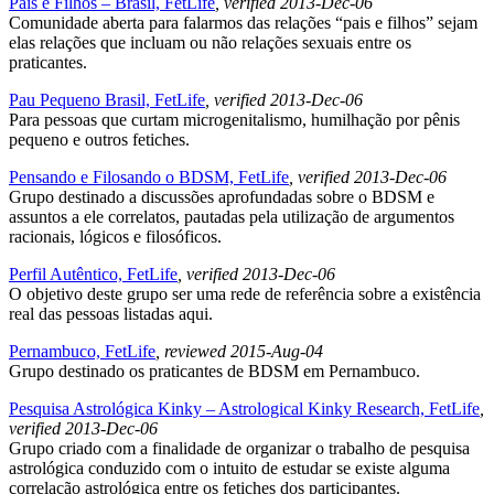
Pais e Filhos – Brasil, FetLife
, verified 2013-Dec-06
Comunidade aberta para falarmos das relações “pais e filhos” sejam
elas relações que incluam ou não relações sexuais entre os
praticantes.
Pau Pequeno Brasil, FetLife
, verified 2013-Dec-06
Para pessoas que curtam microgenitalismo, humilhação por pênis
pequeno e outros fetiches.
Pensando e Filosando o BDSM, FetLife
, verified 2013-Dec-06
Grupo destinado a discussões aprofundadas sobre o BDSM e
assuntos a ele correlatos, pautadas pela utilização de argumentos
racionais, lógicos e filosóficos.
Perfil Autêntico, FetLife
, verified 2013-Dec-06
O objetivo deste grupo ser uma rede de referência sobre a existência
real das pessoas listadas aqui.
Pernambuco, FetLife
, reviewed 2015-Aug-04
Grupo destinado os praticantes de BDSM em Pernambuco.
Pesquisa Astrológica Kinky – Astrological Kinky Research, FetLife
,
verified 2013-Dec-06
Grupo criado com a finalidade de organizar o trabalho de pesquisa
astrológica conduzido com o intuito de estudar se existe alguma
correlação astrológica entre os fetiches dos participantes.