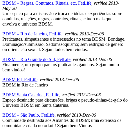
BDSM – Regras, Contratos, Rituais, etc, FetLife
, verified 2013-
May-20
Um espaço para a discussão e troca de idéias e experiências sobre
condutas, relações, regras, contratos, rituais, e tudo mais que
envolva o universo BDSM.
BDSM – Rio de Janeiro, FetLife
, verified 2013-Dec-06
Praticantes, simpatizantes e interessados no tema BDSM, Bondage,
Dominação/submissão, Sadomasoquismo; sem restrição de genero
ou orientação sexual. Sejam todos bem vindos.
BDSM – Rio Grande do Sul, FetLife
, verified 2013-Dec-06
Finalmente, um grupo para os praticantes gaúchos. Sejam muito
bem vindos!
BDSM RJ, FetLife
, verified 2013-Dec-06
BDSM in Rio de Janeiro
BDSM Santa Catarina, FetLife
, verified 2013-Dec-06
Espaço destinado para discussões, brigas e pseudo-rinhas-de-galo do
Universo BDSM em Santa Catarina.
BDSM – São Paulo, FetLife
, verified 2013-Dec-06
Comunidade destinada aos Amantes do BDSM; uma extensão da
comunidade criada no orkut ! Sejam bem Vindos