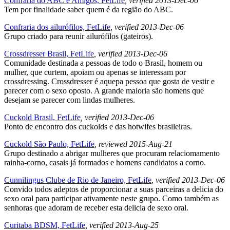
Confraria do ABC e Amigos, FetLife
, verified 2013-Dec-06
Tem por finalidade saber quem é da região do ABC.
Confraria dos ailurófilos, FetLife
, verified 2013-Dec-06
Grupo criado para reunir ailurófilos (gateiros).
Crossdresser Brasil, FetLife
, verified 2013-Dec-06
Comunidade destinada a pessoas de todo o Brasil, homem ou
mulher, que curtem, apoiam ou apenas se interessam por
crossdressing. Crossdresser é aquepa pessoa que gosta de vestir e
parecer com o sexo oposto. A grande maioria são homens que
desejam se parecer com lindas mulheres.
Cuckold Brasil, FetLife
, verified 2013-Dec-06
Ponto de encontro dos cuckolds e das hotwifes brasileiras.
Cuckold São Paulo, FetLife
, reviewed 2015-Aug-21
Grupo destinado a abrigar mulheres que procuram relaciomamento
rainha-corno, casais já formados e homens candidatos a corno.
Cunnilingus Clube de Rio de Janeiro, FetLife
, verified 2013-Dec-06
Convido todos adeptos de proporcionar a suas parceiras a delicia do
sexo oral para participar ativamente neste grupo. Como também as
senhoras que adoram de receber esta delicia de sexo oral.
Curitaba BDSM, FetLife
, verified 2013-Aug-25