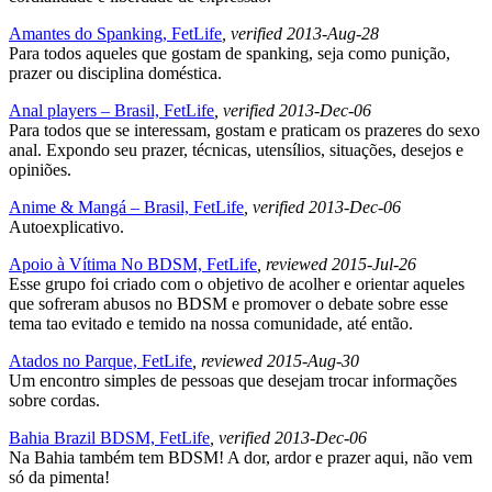
Amantes do Spanking, FetLife
, verified 2013-Aug-28
Para todos aqueles que gostam de spanking, seja como punição,
prazer ou disciplina doméstica.
Anal players – Brasil, FetLife
, verified 2013-Dec-06
Para todos que se interessam, gostam e praticam os prazeres do sexo
anal. Expondo seu prazer, técnicas, utensílios, situações, desejos e
opiniões.
Anime & Mangá – Brasil, FetLife
, verified 2013-Dec-06
Autoexplicativo.
Apoio à Vítima No BDSM, FetLife
, reviewed 2015-Jul-26
Esse grupo foi criado com o objetivo de acolher e orientar aqueles
que sofreram abusos no BDSM e promover o debate sobre esse
tema tao evitado e temido na nossa comunidade, até então.
Atados no Parque, FetLife
, reviewed 2015-Aug-30
Um encontro simples de pessoas que desejam trocar informações
sobre cordas.
Bahia Brazil BDSM, FetLife
, verified 2013-Dec-06
Na Bahia também tem BDSM! A dor, ardor e prazer aqui, não vem
só da pimenta!