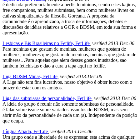
é dedicada preferencialmente a perfis femininos, sendo estes kajiras,
free companions, mulhres submissas, bem como mulheres livres ou
cativas simpatizantes da filosofia Goreana. A proposta da
comunidade é o aprendizado, a troca de informações, debates e
discussões de idéias relativos a GOR e BDSM, em toda sua forma e
apresentação.
Lesbicas e Bis Brasileiras no Fetlife, FetLife
, verified 2013-Dec-06
Para meninas que gostam de meninas, mulheres que gostam de
mulheres, mulheres que gostam de meninas, meninas que gostam de
mulheres…Para aquelas que alem desses gostos inusitados, sao
tambem fetichistas e dao a cara a tapa aqui no fetlife.
Liga BDSM Minas, FetLife
, verified 2013-Dec-06
A Liga não tem fins lucrativos, nosso objetivo é obter lucro com o
prazer de estar com os amigos.
Liga das submissas de personalidade, FetLife
, verified 2013-Dec-06
A ideia do grupo é reunir não somente submissas de personalidade,
é falar sobre isso e sobre variados assuntos do BDSM, mas sem
abrir mão da personalidade de cada um (a). Independente da posição
que ocupa.
Língua Afiada, FetLife
, verified 2013-Dec-06
Um grupo onde a liberdade de se expressar, esta acima de qualquer