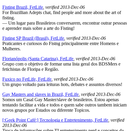
Fisting Brazil, FetLife
, verified 2013-Dec-06
For Brazillian Adepts chat, find people and more about the art of
fisting.
— Um lugar para Brasileiros conversarem, encontrar outrar pessoas
e aprender mais sobre a arte do Fisting!
Fisting SP Brazil (Brasil), FetLife
, verified 2013-Dec-06
Praticantes e curiosos do Fistng principalmente entre Homens e
Mulheres.
Florianópolis (Santa Catarina), FetLife
, verified 2013-Dec-06
Grupo com o objetivo de formar uma lista geral dos BDSMers e
fetichistas de Floripa e Região.
Fuxico no FetLife, FetLife
, verified 2013-Dec-06
Um grupo voltado para leituras hots, debates e assuntos diversos!
Gay Masters and slaves in Brazil, FetLife
, verified 2013-Dec-06
Somos um Casal Gay Master/slave de brasileiros. Estou apenas
tentando facilitar a vida e todos e quem sabe outros tambem iniciam
novos grupos por Estados ou diferente Topicos.
[:Geek Point Café:] Tecnologia e Entretenimento, FetLife
, verified
2013-Dec-06
Troca de informações sobre TI entretenimento nerd e conceitos da