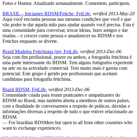
Fotos e Humor. Atualizado semanalmente. Comentem, participem.
BRASIL – Iniciantes BDSM/Fetiche, FetLife
, verified 2013-May-20
Aqui você encontra pessoas nas mesmas condições que você e que
vão poder te dar aquela mão para ajudar quando você precisa. Esta é
uma comunidade para conversar, trocar ideias, fazer amigos e dar
risadas – e crescer como pessoa e amadurecer no BDSM e nos
Fetiches enquanto se diverte.
Brasil Modelos Fetichistas (m), FetLife
, verified 2013-Dec-06
Seja com fim profissional, prazer ou ambos, a fotografia fetichista é
uma parte interessante do BDSM. Tem alguns fotógrafos experiente
na arte ou na actividade comercial. Tem muito mais é garota com
potencial. Este grupo é gerido por profissionais que aceitam
candidatas para fotografia fetichista.
Brazil BDSM, FetLife
, verified 2013-Dec-06
Comunidade criada para reunir praticantes e simpatizantes do
BDSM no Brasil, mas também aberta a membros de outros países,
com a finalidade de conversarmos a respeito de práticas, dúvidas e
informações diversas a respeito de tudo o que estiver relacionado ao
BDSM.
— For brazilian BDSMers but open to all from other countries who
want to exchange experiences.