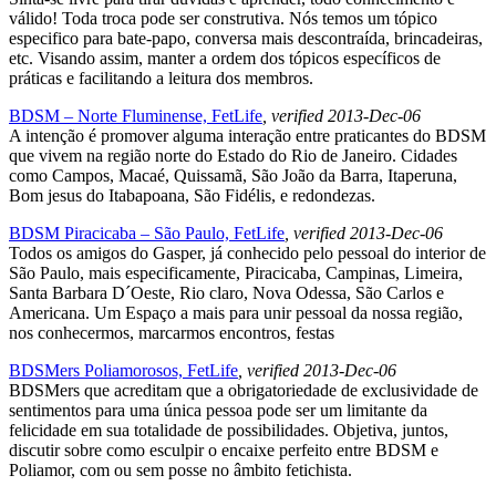
válido! Toda troca pode ser construtiva. Nós temos um tópico
especifico para bate-papo, conversa mais descontraída, brincadeiras,
etc. Visando assim, manter a ordem dos tópicos específicos de
práticas e facilitando a leitura dos membros.
BDSM – Norte Fluminense, FetLife
, verified 2013-Dec-06
A intenção é promover alguma interação entre praticantes do BDSM
que vivem na região norte do Estado do Rio de Janeiro. Cidades
como Campos, Macaé, Quissamã, São João da Barra, Itaperuna,
Bom jesus do Itabapoana, São Fidélis, e redondezas.
BDSM Piracicaba – São Paulo, FetLife
, verified 2013-Dec-06
Todos os amigos do Gasper, já conhecido pelo pessoal do interior de
São Paulo, mais especificamente, Piracicaba, Campinas, Limeira,
Santa Barbara D´Oeste, Rio claro, Nova Odessa, São Carlos e
Americana. Um Espaço a mais para unir pessoal da nossa região,
nos conhecermos, marcarmos encontros, festas
BDSMers Poliamorosos, FetLife
, verified 2013-Dec-06
BDSMers que acreditam que a obrigatoriedade de exclusividade de
sentimentos para uma única pessoa pode ser um limitante da
felicidade em sua totalidade de possibilidades. Objetiva, juntos,
discutir sobre como esculpir o encaixe perfeito entre BDSM e
Poliamor, com ou sem posse no âmbito fetichista.