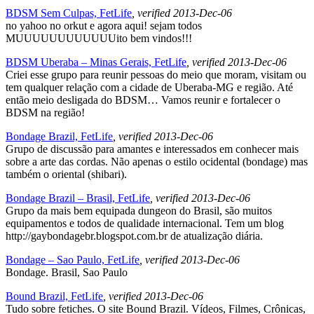
BDSM Sem Culpas, FetLife
, verified 2013-Dec-06
no yahoo no orkut e agora aqui! sejam todos
MUUUUUUUUUUUUito bem vindos!!!
BDSM Uberaba – Minas Gerais, FetLife
, verified 2013-Dec-06
Criei esse grupo para reunir pessoas do meio que moram, visitam ou
tem qualquer relação com a cidade de Uberaba-MG e região. Até
então meio desligada do BDSM… Vamos reunir e fortalecer o
BDSM na região!
Bondage Brazil, FetLife
, verified 2013-Dec-06
Grupo de discussão para amantes e interessados em conhecer mais
sobre a arte das cordas. Não apenas o estilo ocidental (bondage) mas
também o oriental (shibari).
Bondage Brazil – Brasil, FetLife
, verified 2013-Dec-06
Grupo da mais bem equipada dungeon do Brasil, são muitos
equipamentos e todos de qualidade internacional. Tem um blog
http://gaybondagebr.blogspot.com.br de atualização diária.
Bondage – Sao Paulo, FetLife
, verified 2013-Dec-06
Bondage. Brasil, Sao Paulo
Bound Brazil, FetLife
, verified 2013-Dec-06
Tudo sobre fetiches. O site Bound Brazil. Vídeos, Filmes, Crônicas,