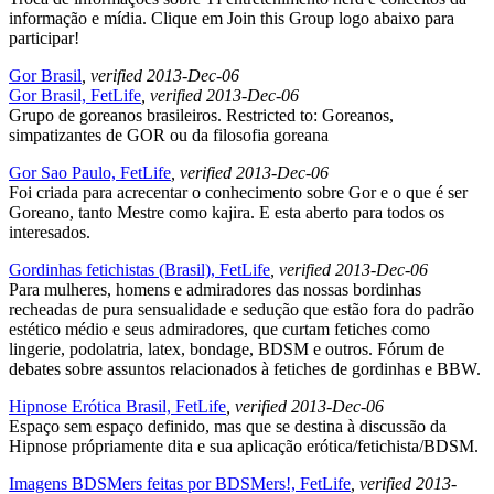
informação e mídia. Clique em Join this Group logo abaixo para
participar!
Gor Brasil
, verified 2013-Dec-06
Gor Brasil, FetLife
, verified 2013-Dec-06
Grupo de goreanos brasileiros. Restricted to: Goreanos,
simpatizantes de GOR ou da filosofia goreana
Gor Sao Paulo, FetLife
, verified 2013-Dec-06
Foi criada para acrecentar o conhecimento sobre Gor e o que é ser
Goreano, tanto Mestre como kajira. E esta aberto para todos os
interesados.
Gordinhas fetichistas (Brasil), FetLife
, verified 2013-Dec-06
Para mulheres, homens e admiradores das nossas bordinhas
recheadas de pura sensualidade e sedução que estão fora do padrão
estético médio e seus admiradores, que curtam fetiches como
lingerie, podolatria, latex, bondage, BDSM e outros. Fórum de
debates sobre assuntos relacionados à fetiches de gordinhas e BBW.
Hipnose Erótica Brasil, FetLife
, verified 2013-Dec-06
Espaço sem espaço definido, mas que se destina à discussão da
Hipnose própriamente dita e sua aplicação erótica/fetichista/BDSM.
Imagens BDSMers feitas por BDSMers!, FetLife
, verified 2013-