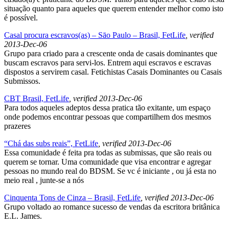
situação quanto para aqueles que querem entender melhor como isto
é possível.
Casal procura escravos(as) – Sāo Paulo – Brasil, FetLife
, verified
2013-Dec-06
Grupo para criado para a crescente onda de casais dominantes que
buscam escravos para servi-los. Entrem aqui escravos e escravas
dispostos a servirem casal. Fetichistas Casais Dominantes ou Casais
Submissos.
CBT Brasil, FetLife
, verified 2013-Dec-06
Para todos aqueles adeptos dessa pratica tão exitante, um espaço
onde podemos encontrar pessoas que compartilhem dos mesmos
prazeres
“Chá das subs reais”, FetLife
, verified 2013-Dec-06
Essa comunidade é feita pra todas as submissas, que são reais ou
querem se tornar. Uma comunidade que visa encontrar e agregar
pessoas no mundo real do BDSM. Se vc é iniciante , ou já esta no
meio real , junte-se a nós
Cinquenta Tons de Cinza – Brasil, FetLife
, verified 2013-Dec-06
Grupo voltado ao romance sucesso de vendas da escritora britânica
E.L. James.