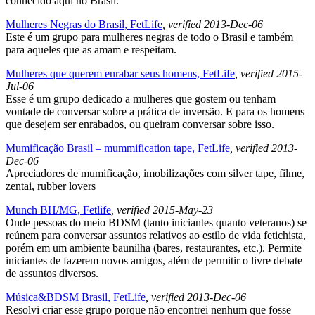
conhecido aqui no Brasil.
Mulheres Negras do Brasil, FetLife
, verified 2013-Dec-06
Este é um grupo para mulheres negras de todo o Brasil e também
para aqueles que as amam e respeitam.
Mulheres que querem enrabar seus homens, FetLife
, verified 2015-
Jul-06
Esse é um grupo dedicado a mulheres que gostem ou tenham
vontade de conversar sobre a prática de inversão. E para os homens
que desejem ser enrabados, ou queiram conversar sobre isso.
Mumificação Brasil – mummification tape, FetLife
, verified 2013-
Dec-06
Apreciadores de mumificação, imobilizações com silver tape, filme,
zentai, rubber lovers
Munch BH/MG, Fetlife
, verified 2015-May-23
Onde pessoas do meio BDSM (tanto iniciantes quanto veteranos) se
reúnem para conversar assuntos relativos ao estilo de vida fetichista,
porém em um ambiente baunilha (bares, restaurantes, etc.). Permite
iniciantes de fazerem novos amigos, além de permitir o livre debate
de assuntos diversos.
Música&BDSM Brasil, FetLife
, verified 2013-Dec-06
Resolvi criar esse grupo porque não encontrei nenhum que fosse