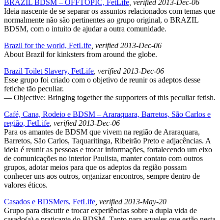
BRAZIL BDSM – OFFTOPIC, FetLife
, verified 2013-Dec-06
Ideia nascente de se separar os assuntos relacionados com temas que
normalmente não são pertinentes ao grupo original, o BRAZIL
BDSM, com o intuito de ajudar a outra comunidade.
Brazil for the world, FetLife
, verified 2013-Dec-06
About Brazil for kinksters from around the globe.
Brazil Toilet Slavery, FetLife
, verified 2013-Dec-06
Esse grupo foi criado com o objetivo de reunir os adeptos desse
fetiche tão peculiar.
— Objective: Bringing together the supporters of this peculiar fetish.
Café, Cana, Rodeio e BDSM – Araraquara, Barretos, São Carlos e
região, FetLife
, verified 2013-Dec-06
Para os amantes de BDSM que vivem na região de Araraquara,
Barretos, São Carlos, Taquaritinga, Ribeirão Preto e adjacências. A
ideia é reunir as pessoas e trocar informações, fortalecendo um eixo
de comunicações no interior Paulista, manter contato com outros
grupos, adotar meios para que os adeptos da região possam
conhecer uns aos outros, organizar encontros, sempre dentro de
valores éticos.
Casados e BDSMers, FetLife
, verified 2013-May-20
Grupo para discutir e trocar experiências sobre a dupla vida de
casado(a) e praticante do BDSM. Tanto para aqueles que estão nesta