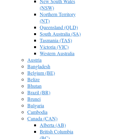
New South Wales
(NSW)
Northern Territory
(NT)
Queensland (QLD)
South Australia (SA)
Tasmania (TAS)
Victoria (VIC)
Western Australia
Austria
Bangladesh
Belgium (BE)
Belize
Bhutan
Brazil (BR)
Brunei
Bulgaria
Cambodia
Canada (CAN)
Alberta (AB)
British Columbia
(BC)