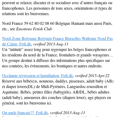
peuvent se relaxer, discuter et se socialiser avec d’autres français ou
francophones. Les personnes de tous sexes, orientations et types de
relations sont les bienvenues.
Nord France 59 62 80 02 08 60 Belgique Hainaut mais aussi Paris,
etc., see
Emotions Fetish Club
Nord-Zone Belgique Belgium France Bruxelles Wallonie Nord Pas
de Calais, FetLife
, verified 2013-Aug-11
Un “intitulé” assez long pour regrouper les belges francophones et
les résidents du nord de la France, frontaliers et grands voyageurs…
Un groupe destiné à diffuser des informations plus spécifiques sur
nos contrées, les évènements, les boutiques et autres endroits.
Occitanie régression et humiliation, FetLife
, verified 2015-Apr-22
Réservé aux bébé(e)s, nounous, daddys, pisseuses, adult baby (AB)
et diaper lovers(DL) de Midi-Pyrénées, Languedoc-roussillon et
Aquitaine. Bébés, petites filles (babygirls), AB/DL, bébés adultes
(adult baby), amoureux des couches (diapers lover), age players en
général, sont les bienvenus ici.
On parle français??, FetLife
, verified 2013-Aug-11