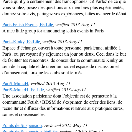
Parce qu’il y a certainement des francophones ici! Parlez de ce que
vous voulez, posez des questions aux membres plus expérimentés,
donnez votre avis, partagez vos expériences, faites avancer le débat!
Paris Fetish Events, FetLife
, verified 2013-Aug-11
A nice little group for announcing fetish events in Paris
Paris-Kinky, FetLife
, verified 2013-Aug-11
Espace d’échange, ouvert à toute personne, parisienne, affiliée à
Paris, ou prévoyant d’y séjourner un jour ou deux. Ceci dans le but
de faciliter les rencontres, de consolider la communauté Kinky au
sein de la capitale et de créer un nouvel espace de discussion et
d’amusement, lorsque les clubs sont fermés.
PariS-MuncH
, verified 2013-Aug-11
PariS-MuncH, FetLife
, verified 2013-Aug-11
Une association parisienne dont l’objectif est de permettre à la
communauté Fetish / BDSM de s’exprimer, de créer des liens, de
recueillir et diffuser des informations relatives aux pratiques sûres,
saines et consensuelles.
Points de Suspension
, reviewed 2015-May-11
Points de Suspension, FetLife
, reviewed 2015-May-11