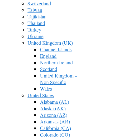
Switzerland
Taiwan
Tajikistan
Thailand
Turkey
Ukraine
United Kingdom (UK)
Channel Islands
England
Northern Ireland
Scotland
United Kingdom –
Non Specific
Wales
United States
Alabama (AL)
Alaska (AK)
Arizona (AZ)
Arkansas (AR)
California (CA)
Colorado (CO)