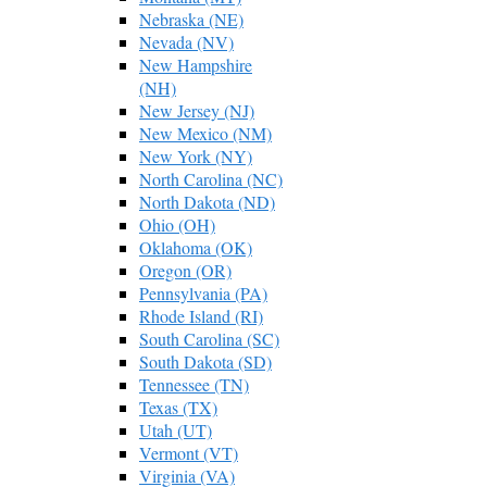
Nebraska (NE)
Nevada (NV)
New Hampshire
(NH)
New Jersey (NJ)
New Mexico (NM)
New York (NY)
North Carolina (NC)
North Dakota (ND)
Ohio (OH)
Oklahoma (OK)
Oregon (OR)
Pennsylvania (PA)
Rhode Island (RI)
South Carolina (SC)
South Dakota (SD)
Tennessee (TN)
Texas (TX)
Utah (UT)
Vermont (VT)
Virginia (VA)