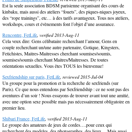
Est la seule association BDSM parisienne organisant des cours de
kinbaku, mais aussi des ateliers “fouets”, des piques-niques joyeux,
des “rope trainings”, etc… à des tarifs avantageux. Tous nos ateliers,
workshops, cours et évènements font l’objet d’une assurance.
Rencontre, FetLife
, verified 2013-Aug-11
Cela veux dire: Gens célibataire recherchant l’amour, Gens en
couple recherchant un/une autre partenaire, Gotique, Kingsters,
Fetichistes, Maitres-Maitresses cherchant soumises/soumis,
soumises/soumis cherchant Maitres/Maitresses. De toutes
orientations sexuelles. Vous êtes TOUS les bienvenue!
Sexfriendship sur paris, FetLife
, reviewed 2015-Jul-04
Un groupe pour la promotion et la recherche de sexfriends (sur
Paris). Ce que nous entendons par Sexfriendship : ce ne sont pas des
aventures d’un soir ! Nous essayons de trouver avant tout une amitié,
avec une option sexe possible mais pas nécessairement obligatoire en
premier lieu.
Shibari France, FetLife
, verified 2013-Aug-11
Le groupe des amateurs de jeux de cordes….pour ceux qui
recherchent des modeles, des photographes, des lieux….Mais aussi