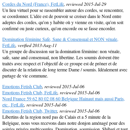
Cordes du Nord (France), FetLife
, reviewed 2015-Jul-29
Un lieu virtuel pour se rassembler autour des cordes, se rencontrer,
se coordonner. L’idée est de pouvoir se croiser dans le Nord entre
adeptes des cordes, qu’on y habite où y vienne en visite, qu’on soit
confirmé ou juste curieux, qu’on encorde ou se fasse encorder.
Domination féminine Safe, Sane & Consensual et NON vénale,
FetLife
, verified 2013-Aug-11
Un groupe de discussion sur la domination féminine: non vénale,
safe, sane and consensual, non libertine. Les soumis doivent être
traités avec respect et l’objectif de ce groupe est de prôner et de
discuter de la relation de long terme Dame / soumis. Idéalement avec
partage de vie commune.
Emotions Fetish Club
, reviewed 2015-Jul-06
Emotions Fetish Club, FetLife
, reviewed 2015-Jul-06
Nord France 59 62 80 02 08 60 Belgique Hainaut mais aussi Paris,
etc., FetLife
, reviewed 2015-Jul-06
Emotions Fetish Club, Twitter
, reviewed 2015-Jul-06
Libertins de la region nord pas de Calais et a 5 minute de la
Belgique, nous vous recevons dans notre donjon aménagé pour des
soirées privées multicouples. Domination, soumission, Shibari et tout