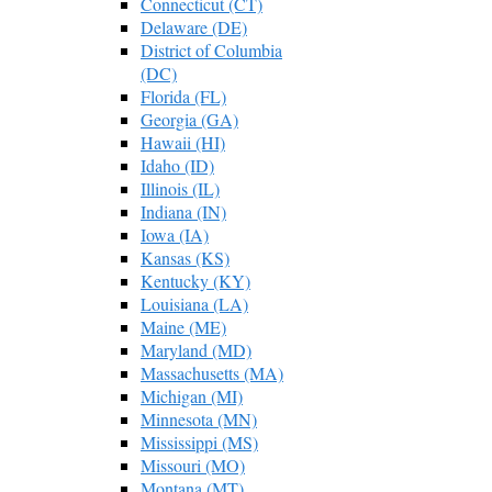
Connecticut (CT)
Delaware (DE)
District of Columbia
(DC)
Florida (FL)
Georgia (GA)
Hawaii (HI)
Idaho (ID)
Illinois (IL)
Indiana (IN)
Iowa (IA)
Kansas (KS)
Kentucky (KY)
Louisiana (LA)
Maine (ME)
Maryland (MD)
Massachusetts (MA)
Michigan (MI)
Minnesota (MN)
Mississippi (MS)
Missouri (MO)
Montana (MT)