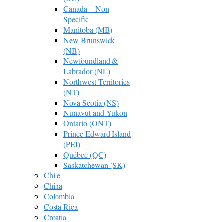
Canada – Non
Specific
Manitoba (MB)
New Brunswick
(NB)
Newfoundland &
Labrador (NL)
Northwest Territories
(NT)
Nova Scotia (NS)
Nunavut and Yukon
Ontario (ONT)
Prince Edward Island
(PEI)
Québec (QC)
Saskatchewan (SK)
Chile
China
Colombia
Costa Rica
Croatia