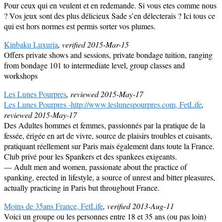
Pour ceux qui en veulent et en redemande. Si vous etes comme nous
? Vos jeux sont des plus délicieux Sade s’en délecterais ? Ici tous ce
qui est hors normes est permis sorter vos plumes.
Kinbaku Luxuria
, verified 2015-Mar-15
Offers private shows and sessions, private bondage tuition, ranging
from bondage 101 to intermediate level, group classes and
workshops
Les Lunes Pourpres
, reviewed 2015-May-17
Les Lunes Pourpres -http://www.leslunespourpres.com, FetLife
,
reviewed 2015-May-17
Des Adultes hommes et femmes, passionnés par la pratique de la
fessée, érigée en art de vivre, source de plaisirs troubles et cuisants,
pratiquant réellement sur Paris mais également dans toute la France.
Club privé pour les Spankers et des spankees exigeants.
— Adult men and women, passionate about the practice of
spanking, erected in lifestyle, a source of unrest and bitter pleasures,
actually practicing in Paris but throughout France.
Moins de 35ans France, FetLife
, verified 2013-Aug-11
Voici un groupe ou les personnes entre 18 et 35 ans (ou pas loin)