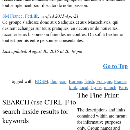
tout simplement pour discuter de notre passion.
SM France, FetLife
, verified 2015-Apr-21
Ce groupe s’adresse donc aux Sadiques et aux Masochistes, qui
désirent échanger sur leurs pratiques, en decouvrir de nouvelles,
raconter leurs histoires ou faire des rencontres. Du soft à l’extreme
tout est permis entre personnes consentantes.
Last updated: August 30, 2015 at 20:48 pm
Go to Top
Tagged with:
BDSM
,
dungeon
,
Europe
,
fetish
,
Français
,
France
,
kink
,
local
,
Lyons
,
munch
,
Paris
The Fine Print:
SEARCH (use CTRL-F to
search inside results for
The descriptions and links
contained within are meant
keywords
for informative purposes
only. Group names and